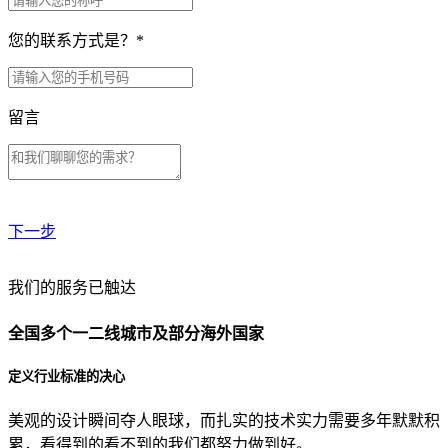
您的联系方式是？
*
留言
下一步
贵公司预算范围是？
我们的服务已触达
全国多个一二线城市及部分海外国家
贵公司的团队规模是？
定义行业标准的决心
美观的设计瞬间夺人眼球，而扎实的技术实力需要多年默默积
目前主要的营销渠道是？
累，看得到的看不到的我们都努力做到好。