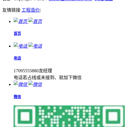
友情链接
工程造价
|
首页
电话
17095555880龙经理
电话若占线或未接到、就加下微信
微信