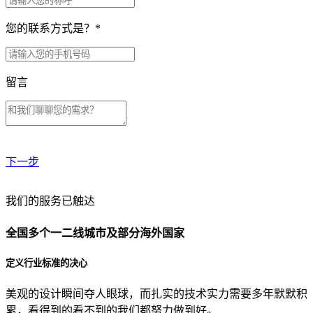
您的联系方式是？
*
留言
下一步
贵公司预算范围是？
我们的服务已触达
全国多个一二线城市及部分海外国家
贵公司的团队规模是？
定义行业标准的决心
美观的设计瞬间夺人眼球，而扎实的技术实力需要多年默默积
目前主要的营销渠道是？
累，看得到的看不到的我们都努力做到好。