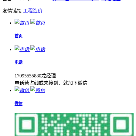
友情链接
工程造价
|
首页
电话
17095555880龙经理
电话若占线或未接到、就加下微信
微信