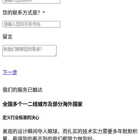
您的联系方式是？
*
留言
下一步
贵公司预算范围是？
我们的服务已触达
全国多个一二线城市及部分海外国家
贵公司的团队规模是？
定义行业标准的决心
美观的设计瞬间夺人眼球，而扎实的技术实力需要多年默默积
目前主要的营销渠道是？
累，看得到的看不到的我们都努力做到好。