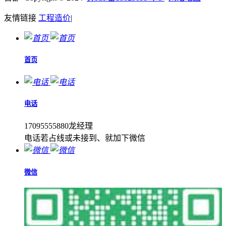
友情链接
工程造价
|
首页
电话
17095555880龙经理
电话若占线或未接到、就加下微信
微信