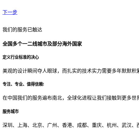
下一步
贵公司预算范围是？
我们的服务已触达
全国多个一二线城市及部分海外国家
贵公司的团队规模是？
定义行业标准的决心
美观的设计瞬间夺人眼球，而扎实的技术实力需要多年默默积
目前主要的营销渠道是？
专注、专业、值得信赖!
在中国我们的服务遍布南北，全球化进程让我们接触到更多世
从哪里了解到我们？
服务城市
上一步
确认发送
深圳、上海、北京、广州、香港、成都、重庆、杭州、武汉、西