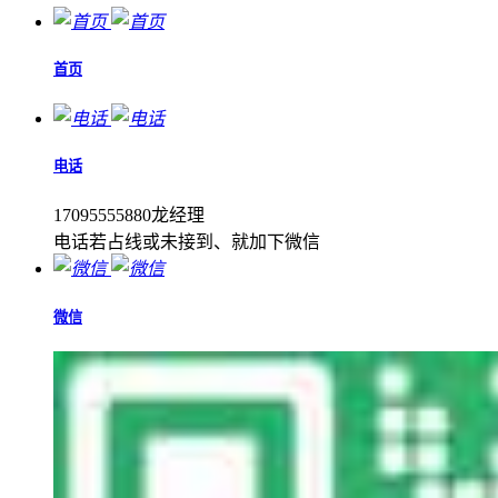
首页
电话
17095555880龙经理
电话若占线或未接到、就加下微信
微信