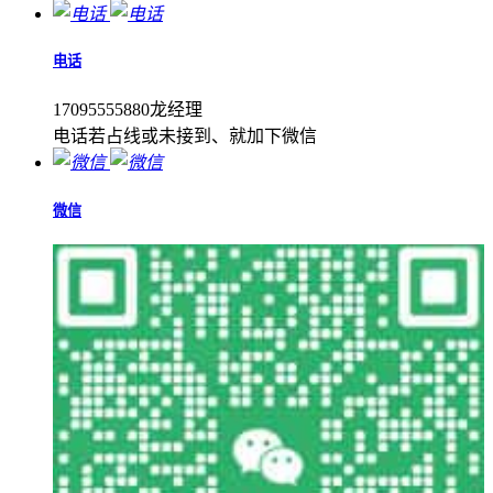
电话
17095555880龙经理
电话若占线或未接到、就加下微信
微信