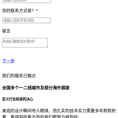
您的联系方式是？
*
留言
下一步
贵公司预算范围是？
我们的服务已触达
全国多个一二线城市及部分海外国家
贵公司的团队规模是？
定义行业标准的决心
美观的设计瞬间夺人眼球，而扎实的技术实力需要多年默默积
目前主要的营销渠道是？
累，看得到的看不到的我们都努力做到好。