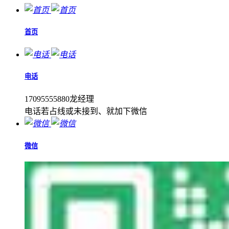
首页
电话
17095555880龙经理
电话若占线或未接到、就加下微信
微信