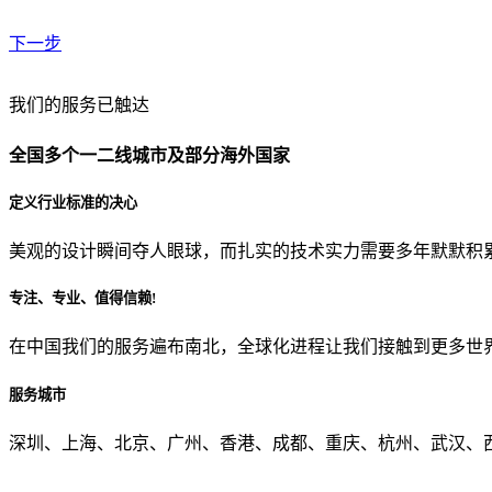
下一步
贵公司预算范围是？
我们的服务已触达
全国多个一二线城市及部分海外国家
贵公司的团队规模是？
定义行业标准的决心
美观的设计瞬间夺人眼球，而扎实的技术实力需要多年默默积
目前主要的营销渠道是？
专注、专业、值得信赖!
在中国我们的服务遍布南北，全球化进程让我们接触到更多世
从哪里了解到我们？
服务城市
上一步
确认发送
深圳、上海、北京、广州、香港、成都、重庆、杭州、武汉、西