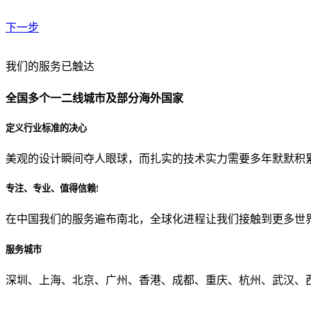
下一步
贵公司预算范围是？
我们的服务已触达
全国多个一二线城市及部分海外国家
贵公司的团队规模是？
定义行业标准的决心
美观的设计瞬间夺人眼球，而扎实的技术实力需要多年默默积
目前主要的营销渠道是？
专注、专业、值得信赖!
在中国我们的服务遍布南北，全球化进程让我们接触到更多世
从哪里了解到我们？
服务城市
上一步
确认发送
深圳、上海、北京、广州、香港、成都、重庆、杭州、武汉、西