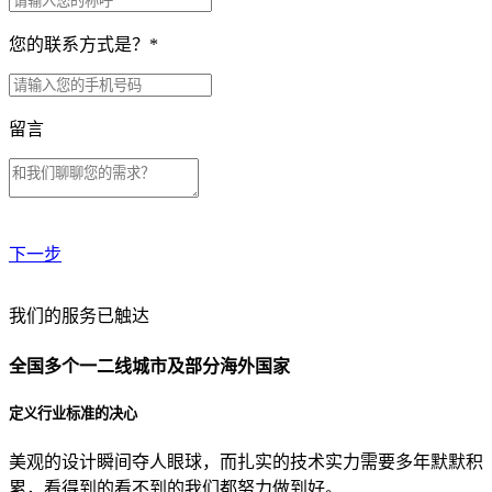
您的联系方式是？
*
留言
下一步
贵公司预算范围是？
我们的服务已触达
全国多个一二线城市及部分海外国家
贵公司的团队规模是？
定义行业标准的决心
美观的设计瞬间夺人眼球，而扎实的技术实力需要多年默默积
目前主要的营销渠道是？
累，看得到的看不到的我们都努力做到好。