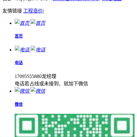
友情链接
工程造价
|
首页
电话
17095555880龙经理
电话若占线或未接到、就加下微信
微信