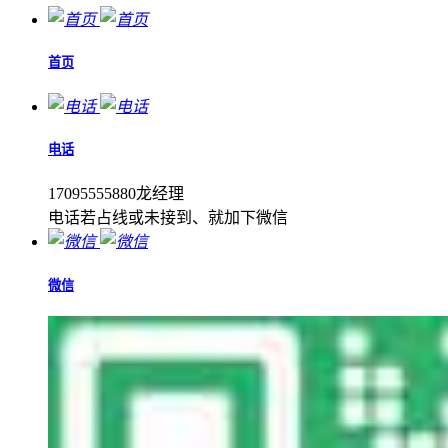
首页
电话
17095555880龙经理
电话若占线或未接到、就加下微信
微信