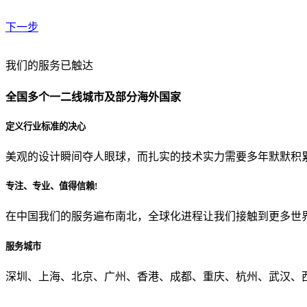
下一步
贵公司预算范围是？
我们的服务已触达
全国多个一二线城市及部分海外国家
贵公司的团队规模是？
定义行业标准的决心
美观的设计瞬间夺人眼球，而扎实的技术实力需要多年默默积
目前主要的营销渠道是？
专注、专业、值得信赖!
在中国我们的服务遍布南北，全球化进程让我们接触到更多世
从哪里了解到我们？
服务城市
上一步
确认发送
深圳、上海、北京、广州、香港、成都、重庆、杭州、武汉、西