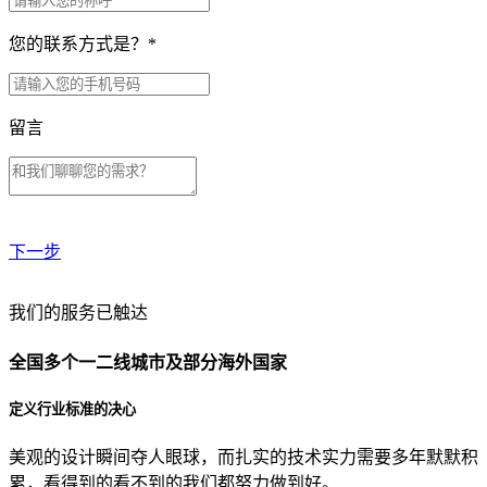
您的联系方式是？
*
留言
下一步
贵公司预算范围是？
我们的服务已触达
全国多个一二线城市及部分海外国家
贵公司的团队规模是？
定义行业标准的决心
美观的设计瞬间夺人眼球，而扎实的技术实力需要多年默默积
目前主要的营销渠道是？
累，看得到的看不到的我们都努力做到好。