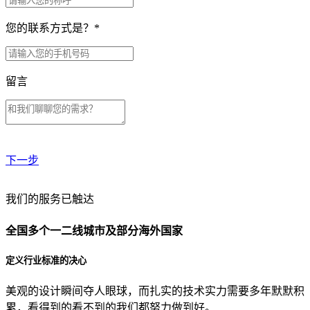
您的联系方式是？
*
留言
下一步
贵公司预算范围是？
我们的服务已触达
全国多个一二线城市及部分海外国家
贵公司的团队规模是？
定义行业标准的决心
美观的设计瞬间夺人眼球，而扎实的技术实力需要多年默默积
目前主要的营销渠道是？
累，看得到的看不到的我们都努力做到好。