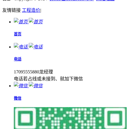
友情链接
工程造价
|
首页
电话
17095555880龙经理
电话若占线或未接到、就加下微信
微信