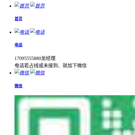
首页
电话
17095555880龙经理
电话若占线或未接到、就加下微信
微信