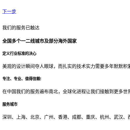
下一步
贵公司预算范围是？
我们的服务已触达
全国多个一二线城市及部分海外国家
贵公司的团队规模是？
定义行业标准的决心
美观的设计瞬间夺人眼球，而扎实的技术实力需要多年默默积
目前主要的营销渠道是？
专注、专业、值得信赖!
在中国我们的服务遍布南北，全球化进程让我们接触到更多世
从哪里了解到我们？
服务城市
上一步
确认发送
深圳、上海、北京、广州、香港、成都、重庆、杭州、武汉、西