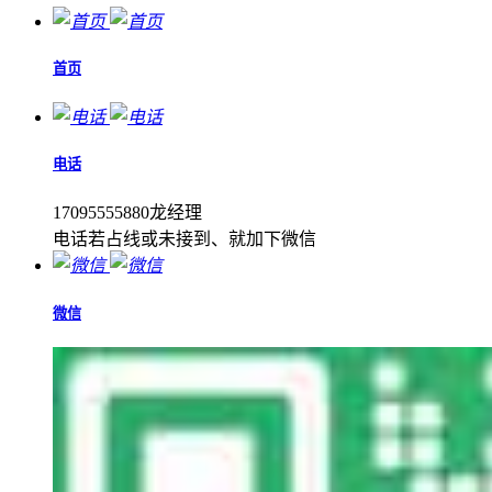
首页
电话
17095555880龙经理
电话若占线或未接到、就加下微信
微信