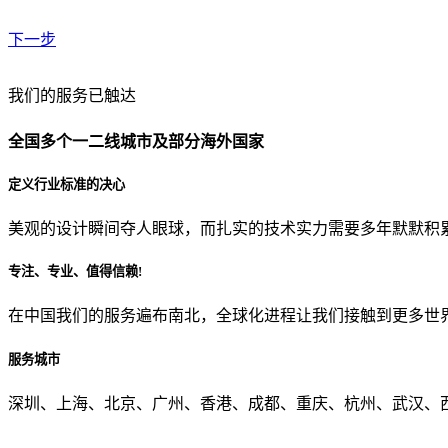
下一步
贵公司预算范围是？
我们的服务已触达
全国多个一二线城市及部分海外国家
贵公司的团队规模是？
定义行业标准的决心
美观的设计瞬间夺人眼球，而扎实的技术实力需要多年默默积
目前主要的营销渠道是？
专注、专业、值得信赖!
在中国我们的服务遍布南北，全球化进程让我们接触到更多世
从哪里了解到我们？
服务城市
上一步
确认发送
深圳、上海、北京、广州、香港、成都、重庆、杭州、武汉、西