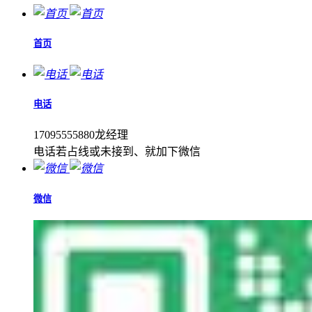
首页
电话
17095555880龙经理
电话若占线或未接到、就加下微信
微信