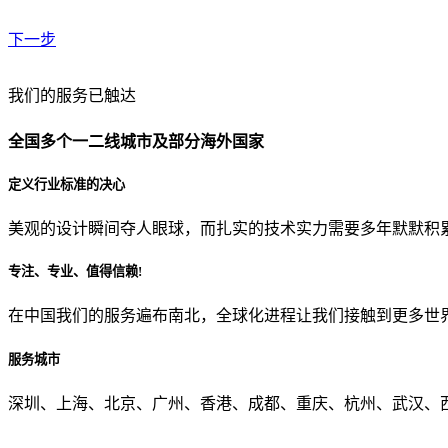
下一步
贵公司预算范围是？
我们的服务已触达
全国多个一二线城市及部分海外国家
贵公司的团队规模是？
定义行业标准的决心
美观的设计瞬间夺人眼球，而扎实的技术实力需要多年默默积
目前主要的营销渠道是？
专注、专业、值得信赖!
在中国我们的服务遍布南北，全球化进程让我们接触到更多世
从哪里了解到我们？
服务城市
上一步
确认发送
深圳、上海、北京、广州、香港、成都、重庆、杭州、武汉、西