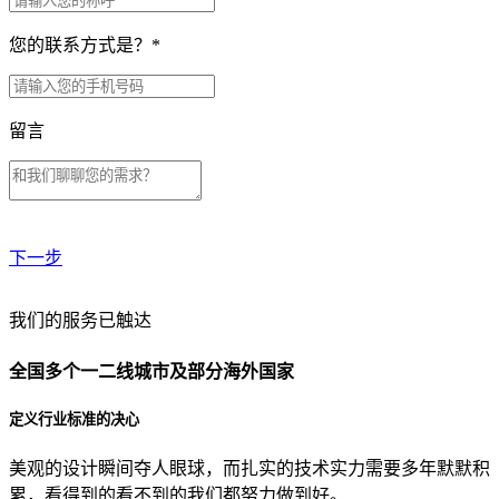
您的联系方式是？
*
留言
下一步
贵公司预算范围是？
我们的服务已触达
全国多个一二线城市及部分海外国家
贵公司的团队规模是？
定义行业标准的决心
美观的设计瞬间夺人眼球，而扎实的技术实力需要多年默默积
目前主要的营销渠道是？
累，看得到的看不到的我们都努力做到好。