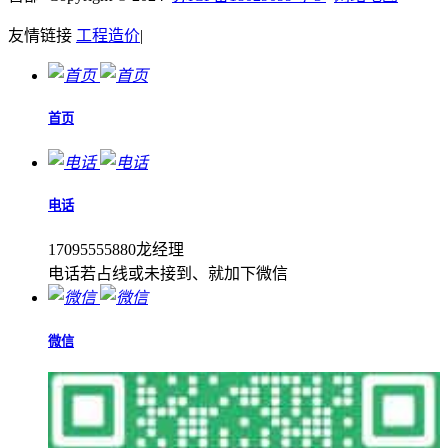
友情链接
工程造价
|
首页
电话
17095555880龙经理
电话若占线或未接到、就加下微信
微信