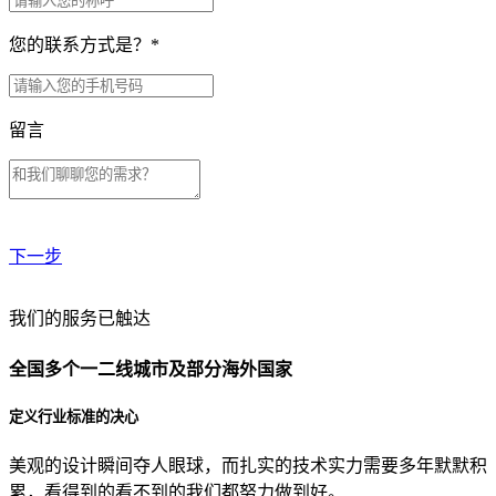
您的联系方式是？
*
留言
下一步
贵公司预算范围是？
我们的服务已触达
全国多个一二线城市及部分海外国家
贵公司的团队规模是？
定义行业标准的决心
美观的设计瞬间夺人眼球，而扎实的技术实力需要多年默默积
目前主要的营销渠道是？
累，看得到的看不到的我们都努力做到好。