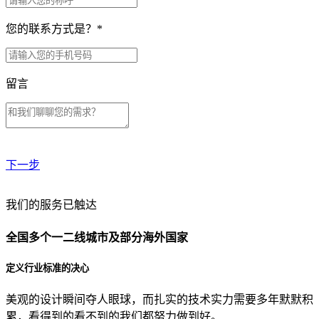
您的联系方式是？
*
留言
下一步
贵公司预算范围是？
我们的服务已触达
全国多个一二线城市及部分海外国家
贵公司的团队规模是？
定义行业标准的决心
美观的设计瞬间夺人眼球，而扎实的技术实力需要多年默默积
目前主要的营销渠道是？
累，看得到的看不到的我们都努力做到好。