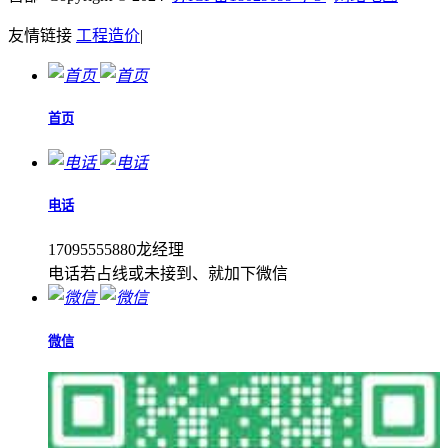
友情链接
工程造价
|
首页
电话
17095555880龙经理
电话若占线或未接到、就加下微信
微信