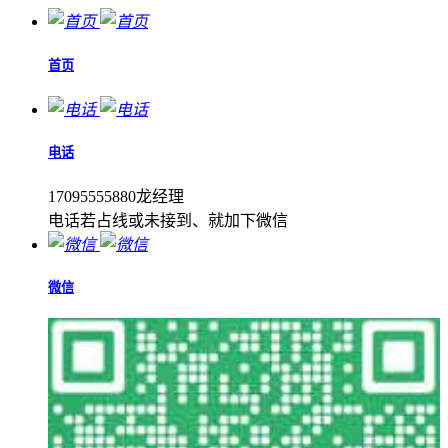
首页
电话
17095555880龙经理
电话若占线或未接到、就加下微信
微信