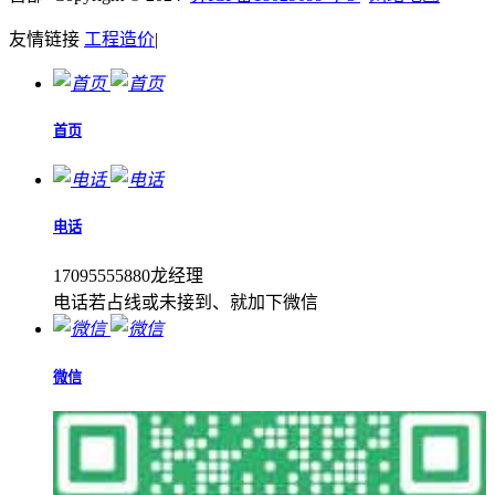
友情链接
工程造价
|
首页
电话
17095555880龙经理
电话若占线或未接到、就加下微信
微信