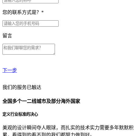
您的联系方式是？
*
留言
下一步
贵公司预算范围是？
我们的服务已触达
全国多个一二线城市及部分海外国家
贵公司的团队规模是？
定义行业标准的决心
美观的设计瞬间夺人眼球，而扎实的技术实力需要多年默默积
目前主要的营销渠道是？
累，看得到的看不到的我们都努力做到好。