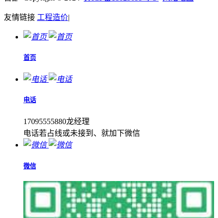
友情链接
工程造价
|
首页
电话
17095555880龙经理
电话若占线或未接到、就加下微信
微信