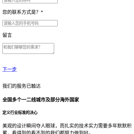
您的联系方式是？
*
留言
下一步
贵公司预算范围是？
我们的服务已触达
全国多个一二线城市及部分海外国家
贵公司的团队规模是？
定义行业标准的决心
美观的设计瞬间夺人眼球，而扎实的技术实力需要多年默默积
目前主要的营销渠道是？
累，看得到的看不到的我们都努力做到好。