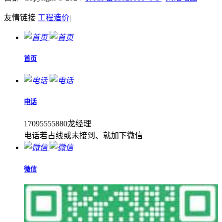
友情链接
工程造价
|
首页
电话
17095555880龙经理
电话若占线或未接到、就加下微信
微信