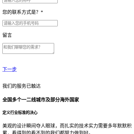
您的联系方式是？
*
留言
下一步
贵公司预算范围是？
我们的服务已触达
全国多个一二线城市及部分海外国家
贵公司的团队规模是？
定义行业标准的决心
美观的设计瞬间夺人眼球，而扎实的技术实力需要多年默默积
目前主要的营销渠道是？
累，看得到的看不到的我们都努力做到好。