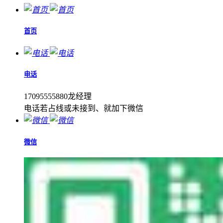
首页
电话
17095555880龙经理
电话若占线或未接到、就加下微信
微信