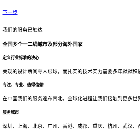
下一步
贵公司预算范围是？
我们的服务已触达
全国多个一二线城市及部分海外国家
贵公司的团队规模是？
定义行业标准的决心
美观的设计瞬间夺人眼球，而扎实的技术实力需要多年默默积
目前主要的营销渠道是？
专注、专业、值得信赖!
在中国我们的服务遍布南北，全球化进程让我们接触到更多世
从哪里了解到我们？
服务城市
上一步
确认发送
深圳、上海、北京、广州、香港、成都、重庆、杭州、武汉、西