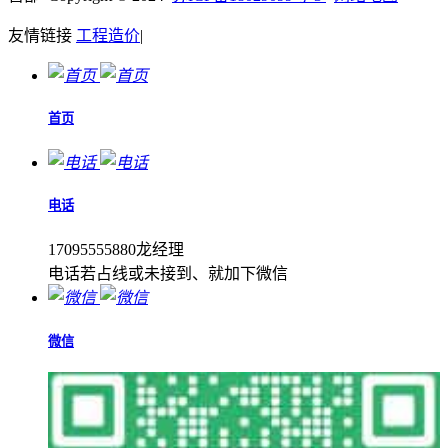
友情链接
工程造价
|
首页
电话
17095555880龙经理
电话若占线或未接到、就加下微信
微信