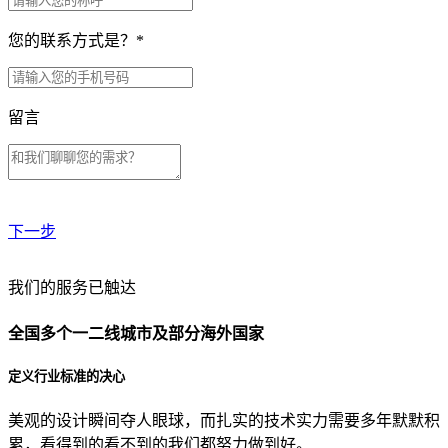
您的联系方式是？
*
留言
下一步
贵公司预算范围是？
我们的服务已触达
全国多个一二线城市及部分海外国家
贵公司的团队规模是？
定义行业标准的决心
美观的设计瞬间夺人眼球，而扎实的技术实力需要多年默默积
目前主要的营销渠道是？
累，看得到的看不到的我们都努力做到好。