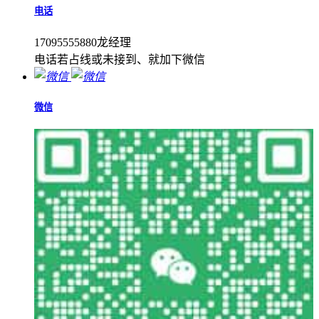
电话
17095555880龙经理
电话若占线或未接到、就加下微信
微信