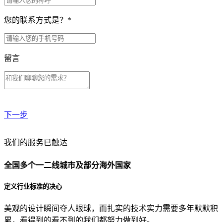
您的联系方式是？
*
留言
下一步
贵公司预算范围是？
我们的服务已触达
全国多个一二线城市及部分海外国家
贵公司的团队规模是？
定义行业标准的决心
美观的设计瞬间夺人眼球，而扎实的技术实力需要多年默默积
目前主要的营销渠道是？
累，看得到的看不到的我们都努力做到好。