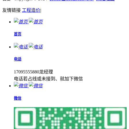
友情链接
工程造价
|
首页
电话
17095555880龙经理
电话若占线或未接到、就加下微信
微信