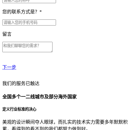
您的联系方式是？
*
留言
下一步
贵公司预算范围是？
我们的服务已触达
全国多个一二线城市及部分海外国家
贵公司的团队规模是？
定义行业标准的决心
美观的设计瞬间夺人眼球，而扎实的技术实力需要多年默默积
目前主要的营销渠道是？
累，看得到的看不到的我们都努力做到好。