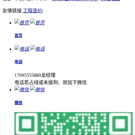
友情链接
工程造价
|
首页
电话
17095555880龙经理
电话若占线或未接到、就加下微信
微信