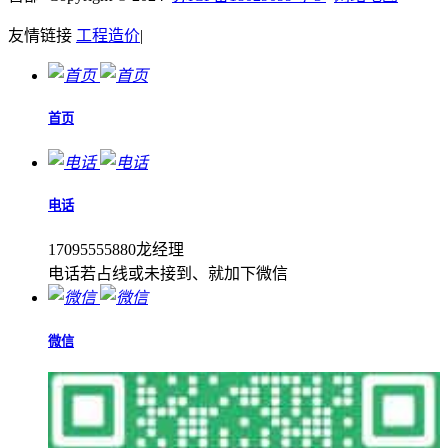
友情链接
工程造价
|
首页
电话
17095555880龙经理
电话若占线或未接到、就加下微信
微信