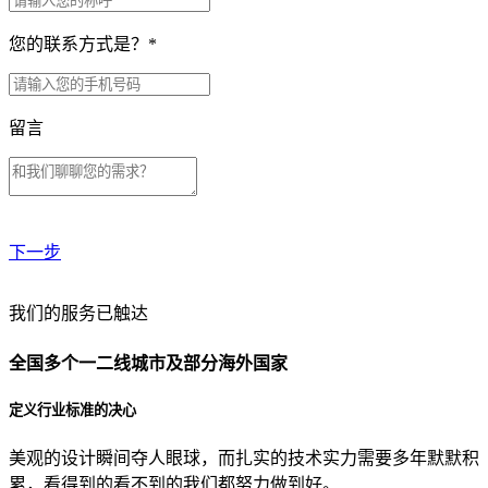
您的联系方式是？
*
留言
下一步
贵公司预算范围是？
我们的服务已触达
全国多个一二线城市及部分海外国家
贵公司的团队规模是？
定义行业标准的决心
美观的设计瞬间夺人眼球，而扎实的技术实力需要多年默默积
目前主要的营销渠道是？
累，看得到的看不到的我们都努力做到好。