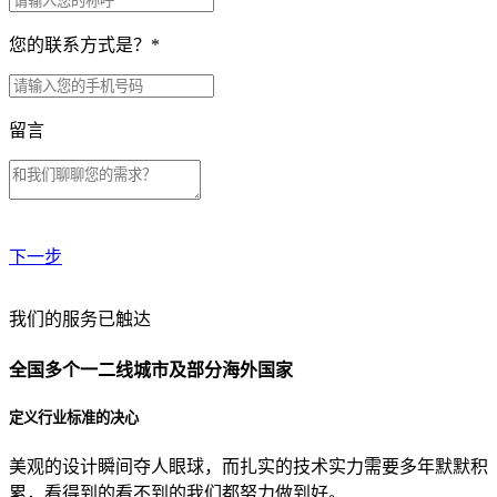
您的联系方式是？
*
留言
下一步
贵公司预算范围是？
我们的服务已触达
全国多个一二线城市及部分海外国家
贵公司的团队规模是？
定义行业标准的决心
美观的设计瞬间夺人眼球，而扎实的技术实力需要多年默默积
目前主要的营销渠道是？
累，看得到的看不到的我们都努力做到好。