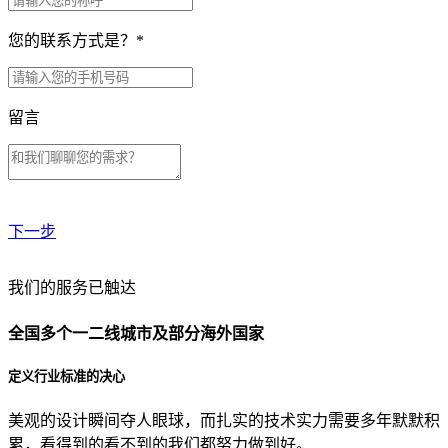
您的联系方式是？
*
留言
下一步
贵公司预算范围是？
我们的服务已触达
全国多个一二线城市及部分海外国家
贵公司的团队规模是？
定义行业标准的决心
美观的设计瞬间夺人眼球，而扎实的技术实力需要多年默默积
目前主要的营销渠道是？
累，看得到的看不到的我们都努力做到好。