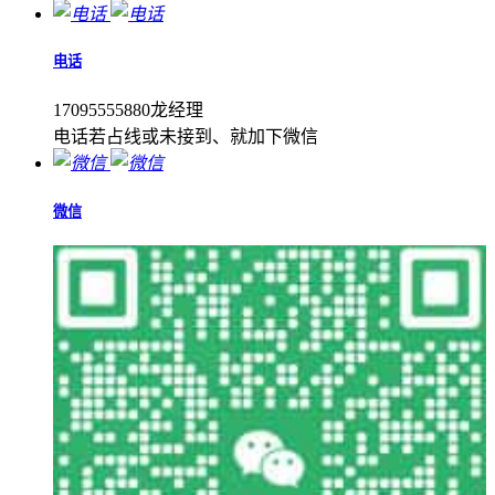
电话
17095555880龙经理
电话若占线或未接到、就加下微信
微信