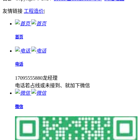
友情链接
工程造价
|
首页
电话
17095555880龙经理
电话若占线或未接到、就加下微信
微信