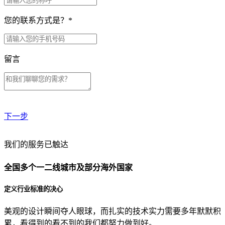
您的联系方式是？
*
留言
下一步
贵公司预算范围是？
我们的服务已触达
全国多个一二线城市及部分海外国家
贵公司的团队规模是？
定义行业标准的决心
美观的设计瞬间夺人眼球，而扎实的技术实力需要多年默默积
目前主要的营销渠道是？
累，看得到的看不到的我们都努力做到好。