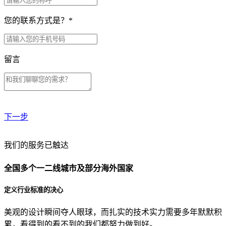
您的联系方式是？
*
留言
下一步
贵公司预算范围是？
我们的服务已触达
全国多个一二线城市及部分海外国家
贵公司的团队规模是？
定义行业标准的决心
美观的设计瞬间夺人眼球，而扎实的技术实力需要多年默默积
目前主要的营销渠道是？
累，看得到的看不到的我们都努力做到好。