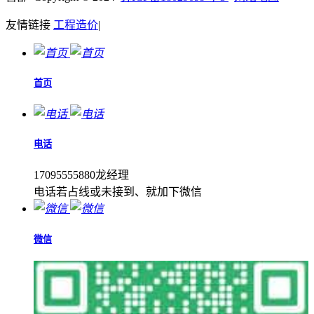
友情链接
工程造价
|
首页
电话
17095555880龙经理
电话若占线或未接到、就加下微信
微信