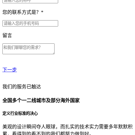
您的联系方式是？
*
留言
下一步
贵公司预算范围是？
我们的服务已触达
全国多个一二线城市及部分海外国家
贵公司的团队规模是？
定义行业标准的决心
美观的设计瞬间夺人眼球，而扎实的技术实力需要多年默默积
目前主要的营销渠道是？
累，看得到的看不到的我们都努力做到好。