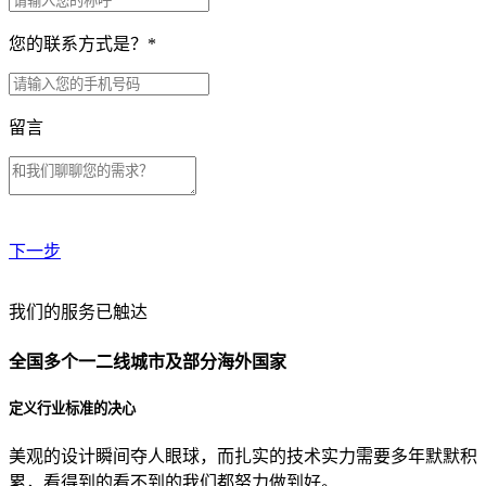
您的联系方式是？
*
留言
下一步
贵公司预算范围是？
我们的服务已触达
全国多个一二线城市及部分海外国家
贵公司的团队规模是？
定义行业标准的决心
美观的设计瞬间夺人眼球，而扎实的技术实力需要多年默默积
目前主要的营销渠道是？
累，看得到的看不到的我们都努力做到好。