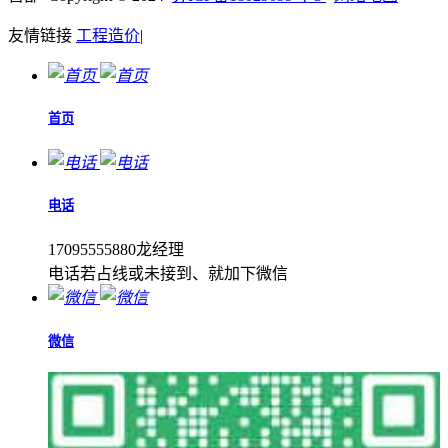
友情链接
工程造价
|
首页
电话
17095555880龙经理
电话若占线或未接到、就加下微信
微信