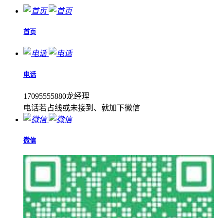
首页
电话
17095555880龙经理
电话若占线或未接到、就加下微信
微信