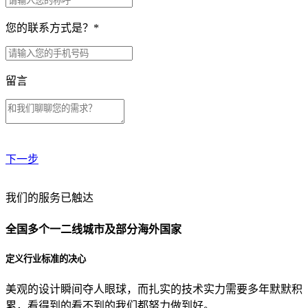
您的联系方式是？
*
留言
下一步
贵公司预算范围是？
我们的服务已触达
全国多个一二线城市及部分海外国家
贵公司的团队规模是？
定义行业标准的决心
美观的设计瞬间夺人眼球，而扎实的技术实力需要多年默默积
目前主要的营销渠道是？
累，看得到的看不到的我们都努力做到好。