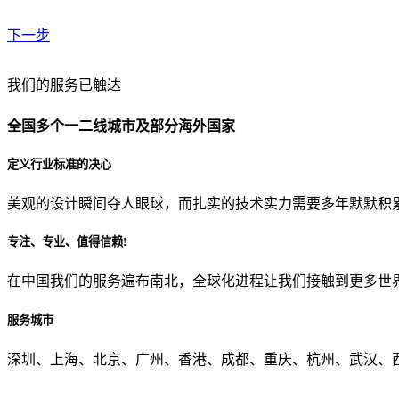
下一步
贵公司预算范围是？
我们的服务已触达
全国多个一二线城市及部分海外国家
贵公司的团队规模是？
定义行业标准的决心
美观的设计瞬间夺人眼球，而扎实的技术实力需要多年默默积
目前主要的营销渠道是？
专注、专业、值得信赖!
在中国我们的服务遍布南北，全球化进程让我们接触到更多世
从哪里了解到我们？
服务城市
上一步
确认发送
深圳、上海、北京、广州、香港、成都、重庆、杭州、武汉、西