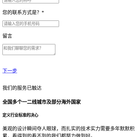
您的联系方式是？
*
留言
下一步
贵公司预算范围是？
我们的服务已触达
全国多个一二线城市及部分海外国家
贵公司的团队规模是？
定义行业标准的决心
美观的设计瞬间夺人眼球，而扎实的技术实力需要多年默默积
目前主要的营销渠道是？
累，看得到的看不到的我们都努力做到好。