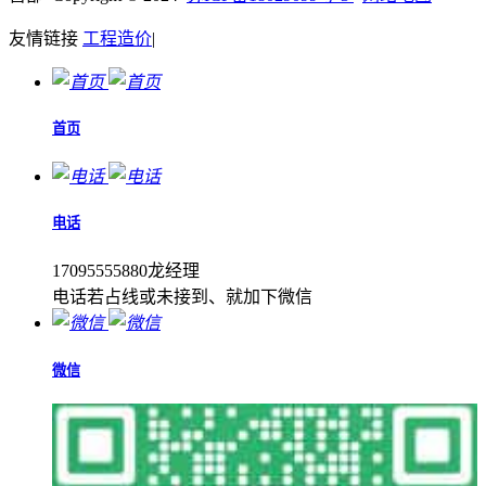
友情链接
工程造价
|
首页
电话
17095555880龙经理
电话若占线或未接到、就加下微信
微信