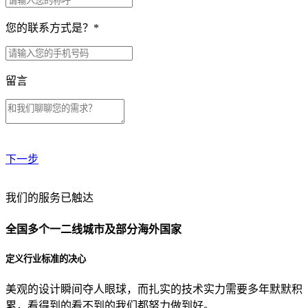
您的联系方式是？
*
留言
下一步
贵公司预算范围是？
我们的服务已触达
全国多个一二线城市及部分海外国家
贵公司的团队规模是？
定义行业标准的决心
美观的设计瞬间夺人眼球，而扎实的技术实力需要多年默默积
目前主要的营销渠道是？
累，看得到的看不到的我们都努力做到好。