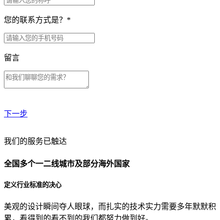
您的联系方式是？
*
留言
下一步
贵公司预算范围是？
我们的服务已触达
全国多个一二线城市及部分海外国家
贵公司的团队规模是？
定义行业标准的决心
美观的设计瞬间夺人眼球，而扎实的技术实力需要多年默默积
目前主要的营销渠道是？
累，看得到的看不到的我们都努力做到好。