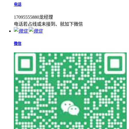
电话
17095555880龙经理
电话若占线或未接到、就加下微信
微信