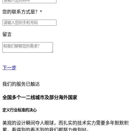
您的联系方式是？
*
留言
下一步
贵公司预算范围是？
我们的服务已触达
全国多个一二线城市及部分海外国家
贵公司的团队规模是？
定义行业标准的决心
美观的设计瞬间夺人眼球，而扎实的技术实力需要多年默默积
目前主要的营销渠道是？
累，看得到的看不到的我们都努力做到好。