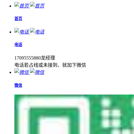
首页
电话
17095555880龙经理
电话若占线或未接到、就加下微信
微信