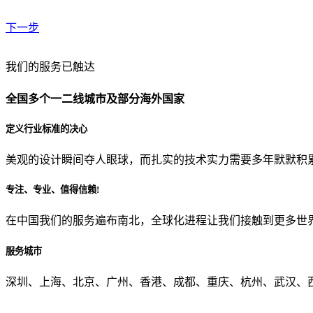
下一步
贵公司预算范围是？
我们的服务已触达
全国多个一二线城市及部分海外国家
贵公司的团队规模是？
定义行业标准的决心
美观的设计瞬间夺人眼球，而扎实的技术实力需要多年默默积
目前主要的营销渠道是？
专注、专业、值得信赖!
在中国我们的服务遍布南北，全球化进程让我们接触到更多世
从哪里了解到我们？
服务城市
上一步
确认发送
深圳、上海、北京、广州、香港、成都、重庆、杭州、武汉、西