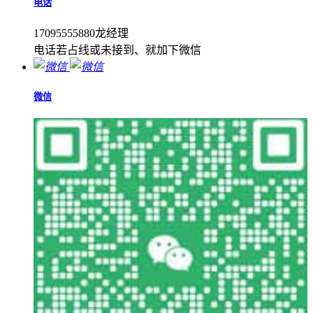
电话
17095555880龙经理
电话若占线或未接到、就加下微信
微信