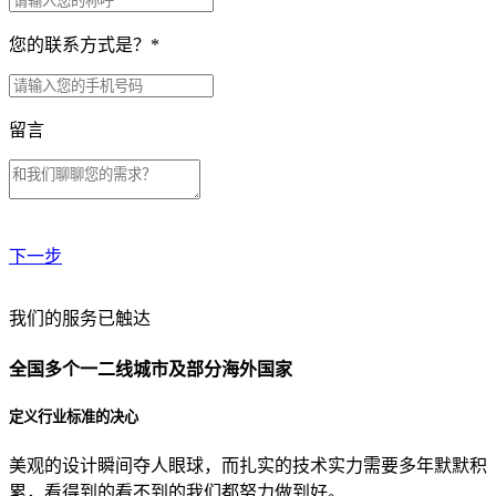
您的联系方式是？
*
留言
下一步
贵公司预算范围是？
我们的服务已触达
全国多个一二线城市及部分海外国家
贵公司的团队规模是？
定义行业标准的决心
美观的设计瞬间夺人眼球，而扎实的技术实力需要多年默默积
目前主要的营销渠道是？
累，看得到的看不到的我们都努力做到好。