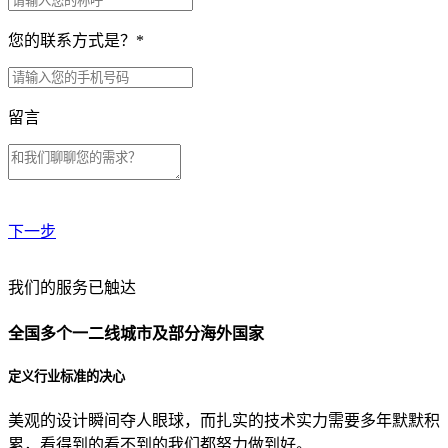
您的联系方式是？
*
留言
下一步
贵公司预算范围是？
我们的服务已触达
全国多个一二线城市及部分海外国家
贵公司的团队规模是？
定义行业标准的决心
美观的设计瞬间夺人眼球，而扎实的技术实力需要多年默默积
目前主要的营销渠道是？
累，看得到的看不到的我们都努力做到好。