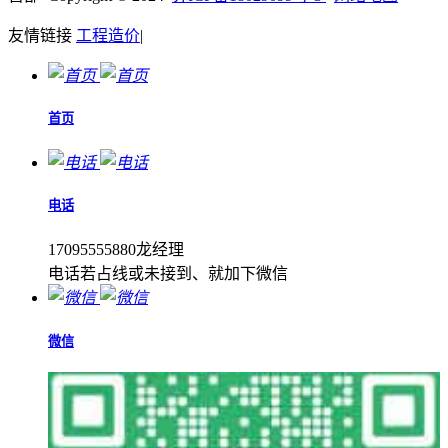
友情链接
工程造价
|
首页
电话
17095555880龙经理
电话若占线或未接到、就加下微信
微信