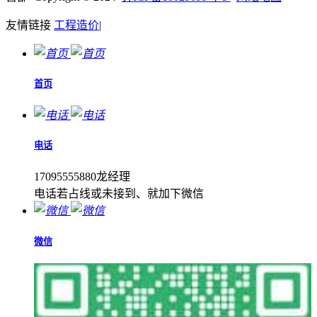
友情链接
工程造价
|
首页
电话
17095555880龙经理
电话若占线或未接到、就加下微信
微信