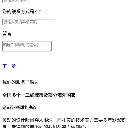
您的联系方式是？
*
留言
下一步
贵公司预算范围是？
我们的服务已触达
全国多个一二线城市及部分海外国家
贵公司的团队规模是？
定义行业标准的决心
美观的设计瞬间夺人眼球，而扎实的技术实力需要多年默默积
目前主要的营销渠道是？
累，看得到的看不到的我们都努力做到好。