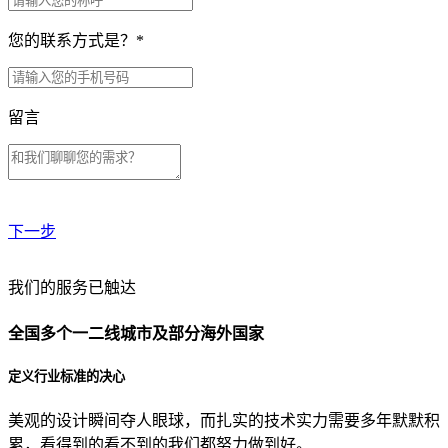
您的联系方式是？
*
留言
下一步
贵公司预算范围是？
我们的服务已触达
全国多个一二线城市及部分海外国家
贵公司的团队规模是？
定义行业标准的决心
美观的设计瞬间夺人眼球，而扎实的技术实力需要多年默默积
目前主要的营销渠道是？
累，看得到的看不到的我们都努力做到好。