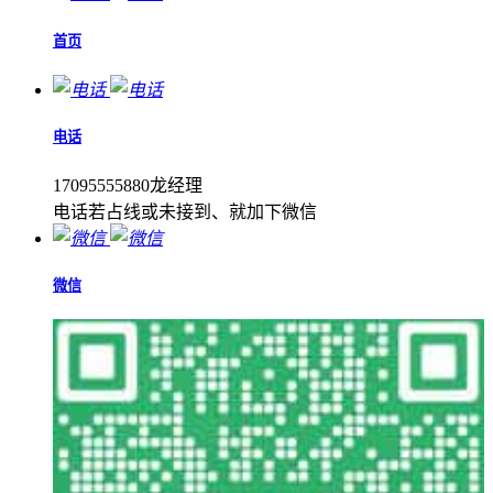
首页
电话
17095555880龙经理
电话若占线或未接到、就加下微信
微信