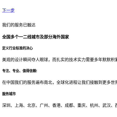
下一步
贵公司预算范围是？
我们的服务已触达
全国多个一二线城市及部分海外国家
贵公司的团队规模是？
定义行业标准的决心
美观的设计瞬间夺人眼球，而扎实的技术实力需要多年默默积
目前主要的营销渠道是？
专注、专业、值得信赖!
在中国我们的服务遍布南北，全球化进程让我们接触到更多世
从哪里了解到我们？
服务城市
上一步
确认发送
深圳、上海、北京、广州、香港、成都、重庆、杭州、武汉、西