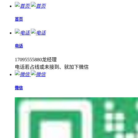
首页
电话
17095555880龙经理
电话若占线或未接到、就加下微信
微信