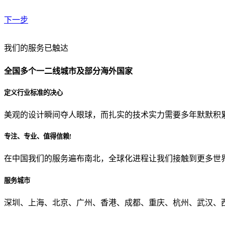
下一步
贵公司预算范围是？
我们的服务已触达
全国多个一二线城市及部分海外国家
贵公司的团队规模是？
定义行业标准的决心
美观的设计瞬间夺人眼球，而扎实的技术实力需要多年默默积
目前主要的营销渠道是？
专注、专业、值得信赖!
在中国我们的服务遍布南北，全球化进程让我们接触到更多世
从哪里了解到我们？
服务城市
上一步
确认发送
深圳、上海、北京、广州、香港、成都、重庆、杭州、武汉、西