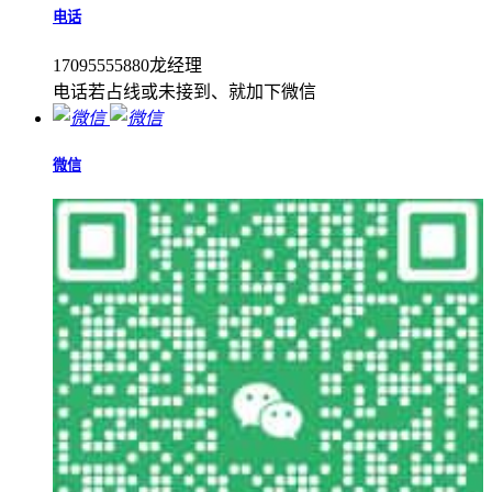
电话
17095555880龙经理
电话若占线或未接到、就加下微信
微信