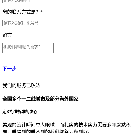
您的联系方式是？
*
留言
下一步
贵公司预算范围是？
我们的服务已触达
全国多个一二线城市及部分海外国家
贵公司的团队规模是？
定义行业标准的决心
美观的设计瞬间夺人眼球，而扎实的技术实力需要多年默默积
目前主要的营销渠道是？
累，看得到的看不到的我们都努力做到好。