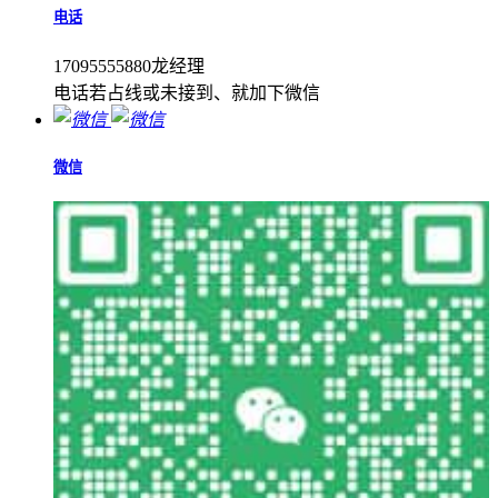
电话
17095555880龙经理
电话若占线或未接到、就加下微信
微信