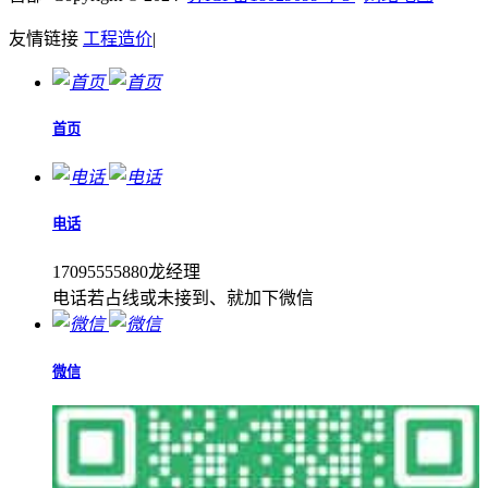
友情链接
工程造价
|
首页
电话
17095555880龙经理
电话若占线或未接到、就加下微信
微信