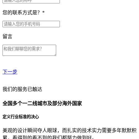
您的联系方式是？
*
留言
下一步
贵公司预算范围是？
我们的服务已触达
全国多个一二线城市及部分海外国家
贵公司的团队规模是？
定义行业标准的决心
美观的设计瞬间夺人眼球，而扎实的技术实力需要多年默默积
目前主要的营销渠道是？
累，看得到的看不到的我们都努力做到好。