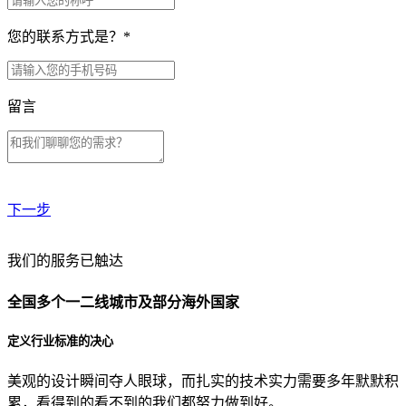
您的联系方式是？
*
留言
下一步
贵公司预算范围是？
我们的服务已触达
全国多个一二线城市及部分海外国家
贵公司的团队规模是？
定义行业标准的决心
美观的设计瞬间夺人眼球，而扎实的技术实力需要多年默默积
目前主要的营销渠道是？
累，看得到的看不到的我们都努力做到好。