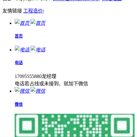
友情链接
工程造价
|
首页
电话
17095555880龙经理
电话若占线或未接到、就加下微信
微信